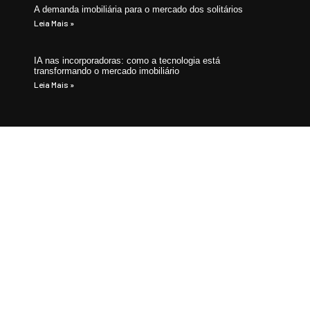
A demanda imobiliária para o mercado dos solitários
Leia Mais »
IA nas incorporadoras: como a tecnologia está
transformando o mercado imobiliário
Leia Mais »