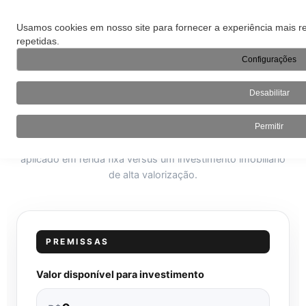
Usamos cookies em nosso site para fornecer a experiência mais re
repetidas.
Configurações
SIMULADOR
Desabilitar
Renda Fixa ou Studio BE?
Permitir
Compare em tempo real a rentabilidade do seu capital
aplicado em renda fixa versus um investimento imobiliário
de alta valorização.
PREMISSAS
Valor disponível para investimento