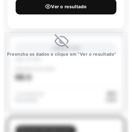
Ver o resultado
RENDA FIXA
Preencha os dados e clique em "Ver o resultado"
CDB · IR 17.5%
Patrimônio Final Líquido
R$ 0
R$ 0
Lucro líquido real
0.0%
Rentabilidade
🏆 MAIOR RENTABILIDADE