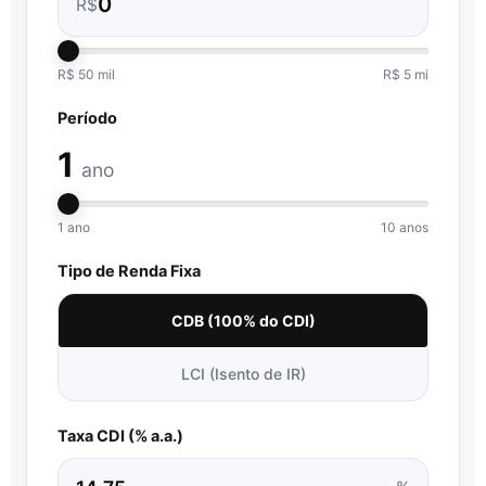
R$
R$ 50 mil
R$ 5 mi
Período
1
ano
1 ano
10 anos
Tipo de Renda Fixa
CDB (100% do CDI)
LCI (Isento de IR)
Taxa CDI (% a.a.)