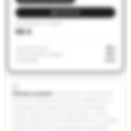
STUDIOS BE
ROI Total (Imóvel + Aluguéis)
R$ 0
R$ 0
Valor final do imóvel
R$ 0
Total acumulado em aluguéis
0.0%
Rentabilidade
Entenda a evolução:
Nos primeiros 3 anos (Fase de
Obra), seu capital cresce de forma acelerada com a
valorização de lançamento (2.1% a.m.) sem gerar
aluguel. A partir do 4º ano (Fase Pronto), o imóvel
passa a valorizar de forma estável (0.6% a.m.) e passa
a render 0.81% a.m. de aluguel sobre o patrimônio