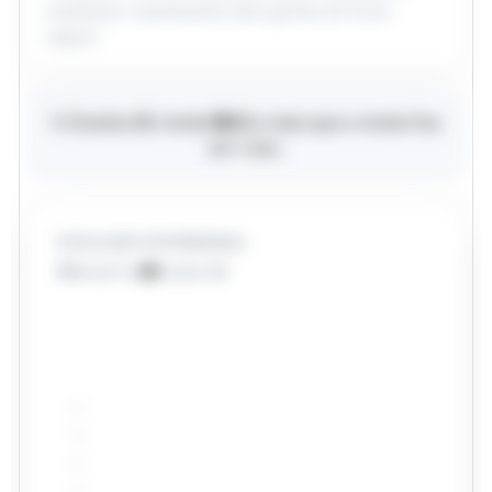
atualizado, maximizando seus ganhos de forma
segura.
O Studios BE rende
R$ 0
a mais que a renda fixa
em
1
ano
.
EVOLUÇÃO PATRIMONIAL
Renda Fixa
Studios BE
R$ 108k
R$ 86k
R$ 65k
R$ 43k