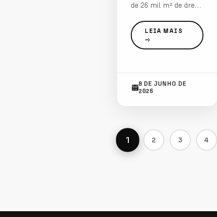
de 26 mil m² de área
em construção e
locatários já
LEIA MAIS
confirmados, o Kaá
Square inaugura um
novo conceito de
convivência urbana,
8 DE JUNHO DE
onde viver, trabalhar
2026
e consumir
acontecem no
mesmo endereço
1
2
3
4