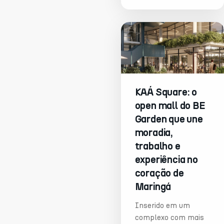
registraram taxas de
ocupação
consistentemente
elevadas: 78,65% em
dezembro, 86,49%
em janeiro e 83,45%
em fevereiro,
números que
KAÁ Square: o
colocam a cidade em
open mall do BE
patamar comparável
Garden que une
a destinos turísticos
moradia,
tradicionais e
trabalho e
reforçam a força de
uma demanda que vai
experiência no
muito além da
coração de
sazonalidade.
Maringá
Inserido em um
complexo com mais