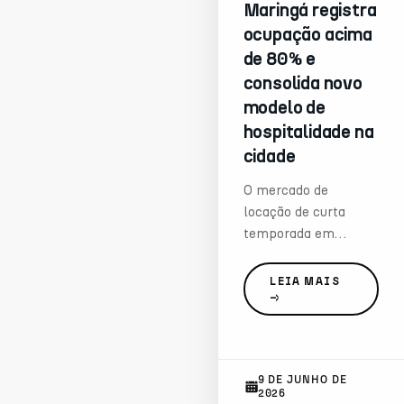
Maringá registra
apenas o
ocupação acima
planejamento das
cidades, mas
de 80% e
também os novos
consolida novo
empreendimentos
modelo de
imobiliários.
hospitalidade na
cidade
O mercado de
locação de curta
temporada em
Maringá atravessa
um momento de
LEIA MAIS
consolidação
expressiva. Nos
últimos meses,
empreendimentos do
9 DE JUNHO DE
segmento
2026