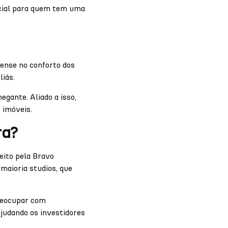
encial para quem tem uma
Pense no conforto dos
iás.
gante. Aliado a isso,
 imóveis.
ra?
eito pela Bravo
maioria studios, que
preocupar com
judando os investidores