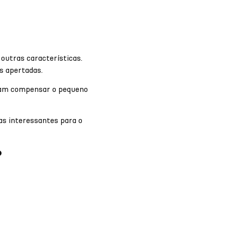
utras características.
s apertadas.
cam compensar o pequeno
as interessantes para o
?