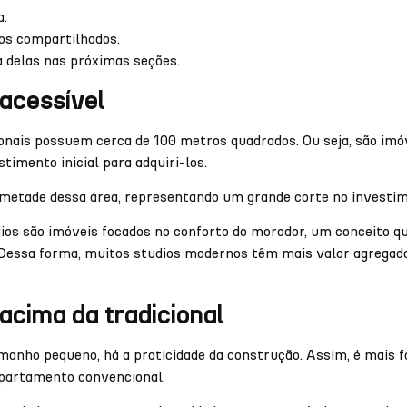
a.
os compartilhados.
 delas nas próximas seções.
acessível
nais possuem cerca de 100 metros quadrados. Ou seja, são imóv
timento inicial para adquiri-los.
metade dessa área, representando um grande corte no investi
dios são imóveis focados no conforto do morador, um conceito
 Dessa forma, muitos studios modernos têm mais valor agrega
acima da tradicional
anho pequeno, há a praticidade da construção. Assim, é mais f
partamento convencional.