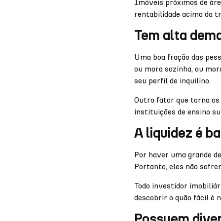
Imóveis próximos de área
rentabilidade acima da t
Tem alta dem
Uma boa fração das pess
ou mora sozinha, ou mor
seu perfil de inquilino.
Outro fator que torna os
instituições de ensino s
A liquidez é b
Por haver uma grande de
Portanto, eles não sofre
Todo investidor imobiliá
descobrir o quão fácil é 
Possuem dive