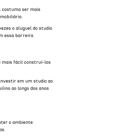
l costuma ser mais
mobiliário.
vezes o aluguel do studio
m essa barreira.
 mais fácil construí-los
investir em um studio ao
ilino ao longo dos anos
nter o ambiente
as.