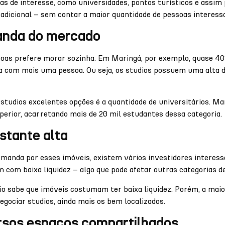
s de interesse, como universidades, pontos turísticos e assim 
radicional – sem contar a maior quantidade de pessoas interess
anda do mercado
oas prefere morar sozinha. Em Maringá, por exemplo, quase 40
a com mais uma pessoa. Ou seja, os studios possuem uma alta 
 studios excelentes opções é a quantidade de universitários. M
uperior, acarretando mais de 20 mil estudantes dessa categoria.
astante alta
manda por esses imóveis, existem vários investidores interes
m com baixa liquidez – algo que pode afetar outras categorias d
rio sabe que imóveis costumam ter baixa liquidez. Porém, a maio
negociar studios, ainda mais os bem localizados.
rsos espaços compartilhados