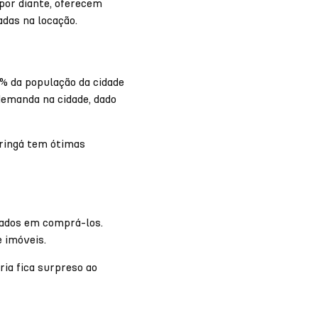
por diante, oferecem
adas na locação.
% da população da cidade
demanda na cidade, dado
aringá tem ótimas
sados em comprá-los.
e imóveis.
ria fica surpreso ao