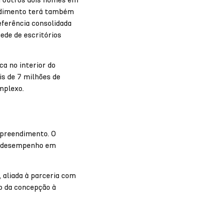
endimento terá também
ferência consolidada
ede de escritórios
a no interior do
is de 7 milhões de
mplexo.
preendimento. O
to desempenho em
 aliada à parceria com
o da concepção à