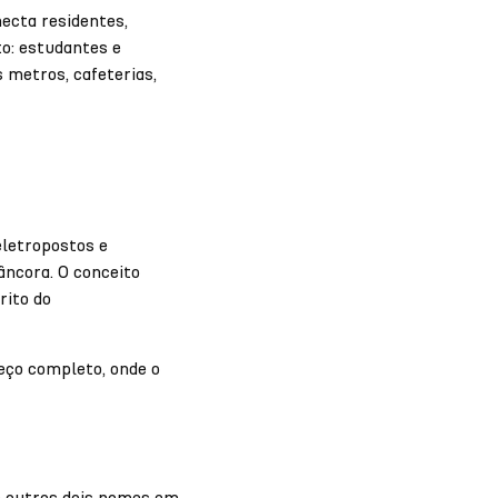
ecta residentes,
to: estudantes e
 metros, cafeterias,
eletropostos e
âncora. O conceito
rito do
reço completo, onde o
m outros dois nomes em