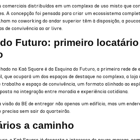
os comerciais distribuídos em um complexo de uso misto que con
ntes. A concepção foi pensada para criar um ecossistema comple
lham no coworking do andar superior têm à disposição, a poucos
s de convivência ao ar livre.
do Futuro: primeiro locatário
o
hado no Kaá Square é da Esquina do Futuro, a primeira rede de 
l, que ocupará um dos espaços de destaque no complexo, a loja 
 trabalho e espaço de convivência, um formato alinhado ao espí
osta na integração entre moradia e experiência cotidiana.
da visão da BE de entregar não apenas um edifício, mas um ende
 precisa sem sair do quarteirão.
ários a caminho
uro, o Kaá Square já desperta o interesse de novas marcas, co