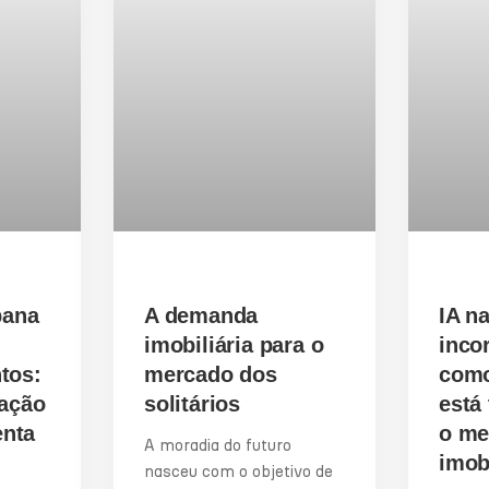
bana
A demanda
IA n
imobiliária para o
inco
tos:
mercado dos
como
zação
solitários
está
enta
o me
A moradia do futuro
imobi
nasceu com o objetivo de