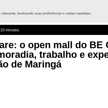
Home
Empreendimentos
Sobre nós
Para você
relevante, lembrando suas preferências e visitas repetidas.
- 10 minutos
re: o open mall do BE
oradia, trabalho e expe
ão de Maringá