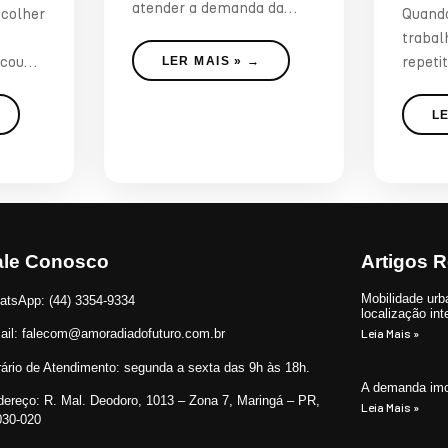
atender a demanda da
scolher
Quando
transformação na geração
a
trabal
de consumidores. Através
icou
repetit
LER MAIS »
de uma análise muito
r ou
pessoa
simplista que
airro
L
central
eço
o no
lo está
dor de
esse
ale Conosco
Artigos 
dade e
Mobilidade ur
io
atsApp:
(44) 3354-9334
localização int
do o
Leia Mais »
ail
:
falecom@amoradiadofuturo.com.br
 dos
ário de Atendimento:
segunda a sexta das 9h às 18h.
nde a
A demanda imob
ou está
dereço:
R. Mal. Deodoro, 1013 – Zona 7, Maringá – PR,
Leia Mais »
030-020
lema da