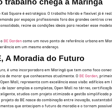
o trabalho chega a Maringá
Kaá Square é estratégica. O trabalho híbrido e flexível já é re
demanda por espaços profissionais fora dos grandes centros cr
consolidado, reúne as condições ideais para receber esse model
 o
BE Garden
como um novo ponto de referência urbana em Mar
xperiência em um mesmo endereço.
, A Moradia do Futuro
uro, é uma incorporadora em Maringá que tem como foco conec
ncia de morar que conhecemos atualmente. O
BE Garden
, prime
Open Mall, representa com excelência essa visão: edifícios em 
 de lazer amplas e completas, Open Mall no térreo, certificaçã
teligente, studios com projeto otimizado e gestão simplificada p
a projeto da BE nasce da combinação entre inovação, sustentabil
imentos que antecipam o futuro da moradia e o tornam possível