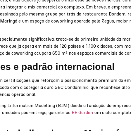
ara integrar o mix comercial do complexo. Em breve, o empre
 assinada pelo mesmo grupo por trás do restaurante Bondam, re
Maringá e um espaço de coworking operado pela Regus, maior r
pecialmente significativa: trata-se da primeira unidade da marc
ede que já opera em mais de 120 países e 1.100 cidades, com ma
paço de coworking ocupará 650 m² nos espaços comerciais do co
ões e padrão internacional
 certificações que reforçam o posicionamento premium do em
ificado com a categoria ouro GBC Condomínio, que reconhece al
ência operacional.
ding Information Modelling (BIM) desde a fundação da empresa,
s unidades pós-entrega, garante ao
BE Garden
um ciclo complet