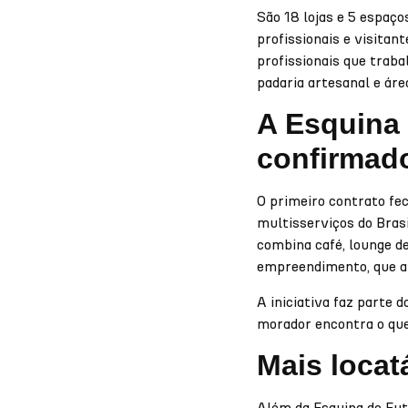
São 18 lojas e 5 espaç
profissionais e visita
profissionais que traba
padaria artesanal e área
A Esquina 
confirmad
O primeiro contrato fec
multisserviços do Brasi
combina café, lounge de
empreendimento, que ap
A iniciativa faz parte 
morador encontra o que
Mais locat
Além da Esquina do Fut