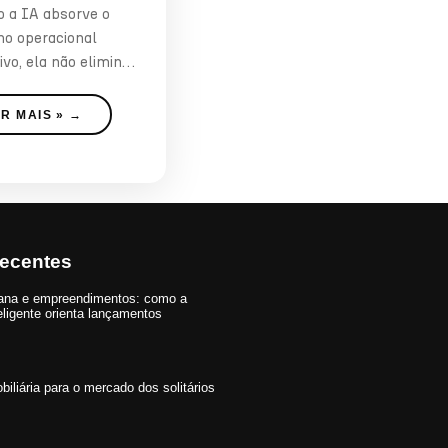
 a IA absorve o
ho operacional
ivo, ela não elimina
s, ela as libera
ER MAIS »
Recentes
bana e empreendimentos: como a
eligente orienta lançamentos
iliária para o mercado dos solitários