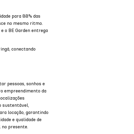
alidade para 88% das
esce no mesmo ritmo.
o e o BE Garden entrega
ingá, conectando
tar pessoas, sonhos e
iro empreendimento da
localizações
o sustentável,
ara locação, garantindo
idade e qualidade de
 no presente.