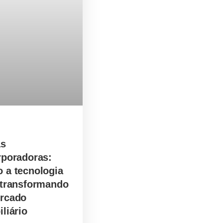
as
rporadoras:
 a tecnologia
 transformando
rcado
liário