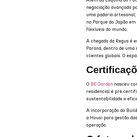
negociação avançada p
uma padaria artesanal,
no Parque do Japão em 
flexíveis do mundo.
A chegada da Regus é es
Paraná, dentro de uma r
clientes globais. O es
Certificaç
O
BE Garden
nasceu com
residencial é pré cert
sustentabilidade e efici
A incorporação do Buil
a Housi para gestão da
operação.